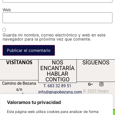
Web
Guarda mi nombre, correo electrónico y web en este
navegador para la próxima vez que comente.
NOS
SÍGUENOS
VISÍTANOS
ENCANTARÍA
HABLAR
CONTIGO
Camino de Bezana
T. 683 32 89 51
s/n
© 2023 Grupo
info@grupobezana.com
47300 PEÑAFIEL
Bezana S.L.
(VALLADOLID)
Valoramos tu privacidad
Esta página web utiliza cookies para analizar de forma