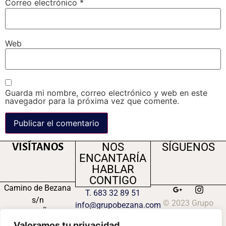
Correo electrónico
*
Web
Guarda mi nombre, correo electrónico y web en este
navegador para la próxima vez que comente.
NOS
SÍGUENOS
VISÍTANOS
ENCANTARÍA
HABLAR
CONTIGO
Camino de Bezana
T. 683 32 89 51
s/n
© 2023 Grupo
info@grupobezana.com
47300 PEÑAFIEL
Bezana S.L.
(VALLADOLID)
Valoramos tu privacidad