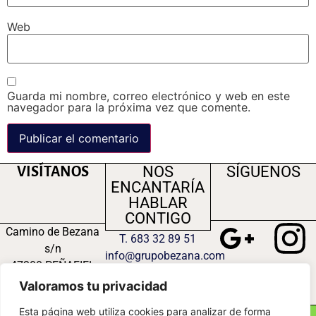
Web
Guarda mi nombre, correo electrónico y web en este
navegador para la próxima vez que comente.
NOS
SÍGUENOS
VISÍTANOS
ENCANTARÍA
HABLAR
CONTIGO
Camino de Bezana
T. 683 32 89 51
s/n
info@grupobezana.com
47300 PEÑAFIEL
© 2023 Grupo
(VALLADOLID)
Valoramos tu privacidad
Bezana S.L.
Esta página web utiliza cookies para analizar de forma