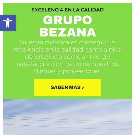
EXCELENCIA EN LA CALIDAD
Abrir barra de herramientas
GRUPO
BEZANA
Nuestra máxima es conseguir la
excelencia en la calidad
, tanto a nivel
de producto como a nivel de
satisfacción por parte de nuestros
clientes y proveedores.
SABER MÁS >