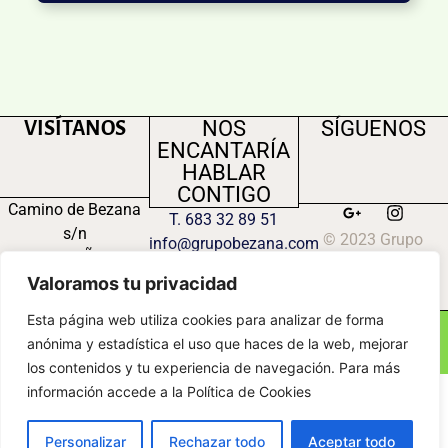
NOS
SÍGUENOS
VISÍTANOS
ENCANTARÍA
HABLAR
CONTIGO
Camino de Bezana
T. 683 32 89 51
s/n
© 2023 Grupo
info@grupobezana.com
47300 PEÑAFIEL
Bezana S.L.
(VALLADOLID)
Valoramos tu privacidad
Esta página web utiliza cookies para analizar de forma
anónima y estadística el uso que haces de la web, mejorar
los contenidos y tu experiencia de navegación. Para más
información accede a la Política de Cookies
Personalizar
Rechazar todo
Aceptar todo