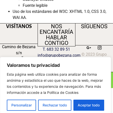
Fuente legible
Uso de los estándares del W3C: XHTML 1.0, CSS 3.0,
WAI AA.
NOS
SÍGUENOS
VISÍTANOS
ENCANTARÍA
HABLAR
CONTIGO
Camino de Bezana
T. 683 32 89 51
s/n
© 2023 Grupo
info@grupobezana.com
47300 PEÑAFIEL
Bezana S.L.
(VALLADOLID)
Valoramos tu privacidad
Esta página web utiliza cookies para analizar de forma
anónima y estadística el uso que haces de la web, mejorar
los contenidos y tu experiencia de navegación. Para más
información accede a la Política de Cookies
Personalizar
Rechazar todo
Aceptar todo